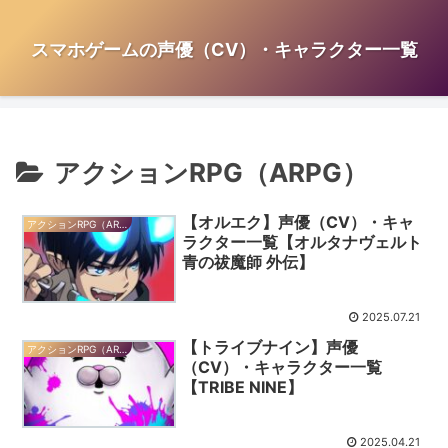
スマホゲームの声優（CV）・キャラクター一覧
アクションRPG（ARPG）
【オルエク】声優（CV）・キャ
アクションRPG（ARPG）
ラクター一覧【オルタナヴェルト
青の祓魔師 外伝】
2025.07.21
【トライブナイン】声優
アクションRPG（ARPG）
（CV）・キャラクター一覧
【TRIBE NINE】
2025.04.21