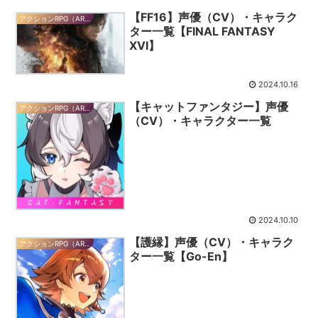
【FF16】声優（CV）・キャラク
アクションRPG（ARPG）
ター一覧【FINAL FANTASY
XVI】
2024.10.16
【キャットファンタジー】声優
アクションRPG（ARPG）
（CV）・キャラクター一覧
2024.10.10
【護縁】声優（CV）・キャラク
アクションRPG（ARPG）
ター一覧【Go-En】