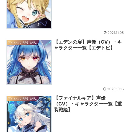
2021.11.05
【エデンの扉】声優（CV）・キ
アクションRPG（ARPG）
ャラクター一覧【エデトビ】
2020.10.16
【ファイナルギア】声優
アクションRPG（ARPG）
（CV）・キャラクター一覧【重
装戦姫】