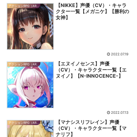
【NIKKE】声優（CV）・キャラ
アクションRPG（ARPG）
クター一覧【メガニケ】【勝利の
女神】
2022.07.19
【エヌイノセンス】声優
アクションRPG（ARPG）
（CV）・キャラクター一覧【エ
ヌイノ】【N-INNOCENCE-】
2022.07.13
【マナシスリフレイン】声優
アクションRPG（ARPG）
（CV）・キャラクター一覧【マ
ナリフ】