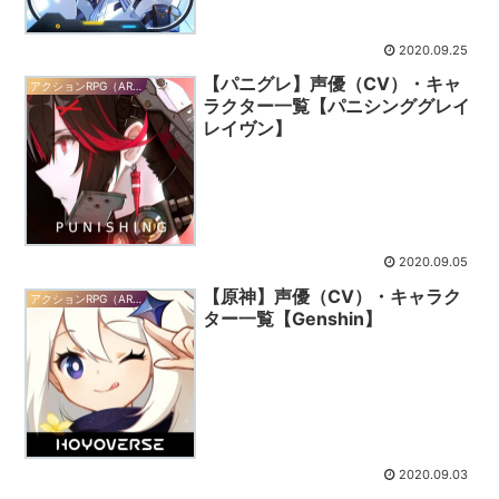
2020.09.25
【パニグレ】声優（CV）・キャ
アクションRPG（ARPG）
ラクター一覧【パニシンググレイ
レイヴン】
2020.09.05
【原神】声優（CV）・キャラク
アクションRPG（ARPG）
ター一覧【Genshin】
2020.09.03