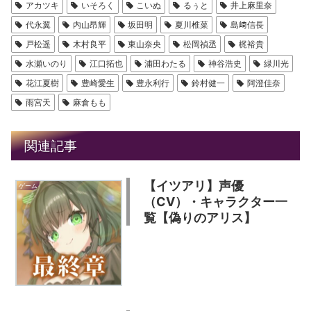
アカツキ
いそろく
こいぬ
るぅと
井上麻里奈
代永翼
内山昂輝
坂田明
夏川椎菜
島﨑信長
戸松遥
木村良平
東山奈央
松岡禎丞
梶裕貴
水瀬いのり
江口拓也
浦田わたる
神谷浩史
緑川光
花江夏樹
豊崎愛生
豊永利行
鈴村健一
阿澄佳奈
雨宮天
麻倉もも
関連記事
【イツアリ】声優
ゲーム
（CV）・キャラクター一
覧【偽りのアリス】