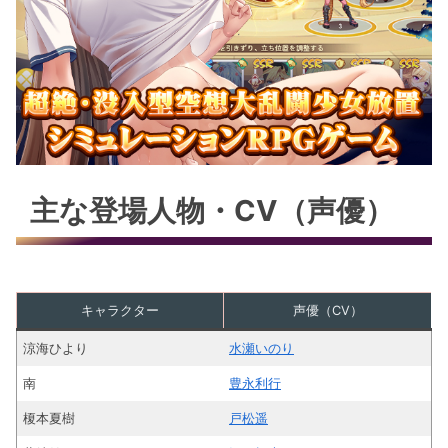
主な登場人物・CV（声優）
キャラクター
声優（CV）
涼海ひより
水瀬いのり
南
豊永利行
榎本夏樹
戸松遥