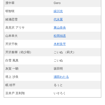
濱中翠
Gero
明智咲
緑川光
綾瀬恋雪
代永翼
高見沢 アリサ
東山奈央
山本幸大
松岡禎丞
芹沢千秋
木村良平
芹沢春輝（幼少期）
こいぬ （莉犬）
白雪 風真
こいぬ
灰賀 一騎
坂田明
塔上 沙良
浦田わたる
眠 桔平
るぅと
豆井戸 亘利翔
いそろく