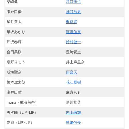
柴崎健
江口拓也
瀬戸口優
神谷浩史
望月蒼太
梶裕貴
早坂あかり
阿澄佳奈
芹沢春輝
鈴村健一
合田美桜
豊崎愛生
扇野りょう
井上麻里奈
成海聖奈
雨宮天
榎本虎太朗
花江夏樹
瀬戸口雛
麻倉もも
mona（成海萌奈）
夏川椎菜
勇次郎（LIP×LIP）
内山昂輝
愛蔵（LIP×LIP）
島﨑信長