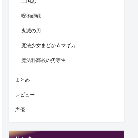
三国志
呪術廻戦
鬼滅の刃
魔法少女まどか☆マギカ
魔法科高校の劣等生
まとめ
レビュー
声優