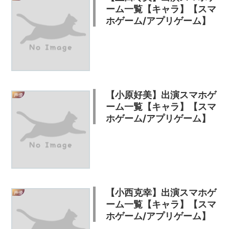
ーム一覧【キャラ】【スマ
ホゲーム/アプリゲーム】
【小原好美】出演スマホゲ
声優
ーム一覧【キャラ】【スマ
ホゲーム/アプリゲーム】
【小西克幸】出演スマホゲ
声優
ーム一覧【キャラ】【スマ
ホゲーム/アプリゲーム】