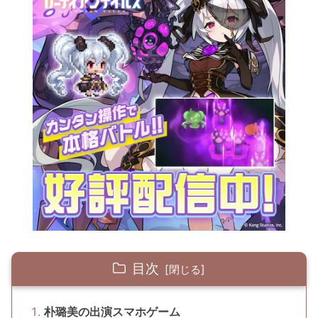
目次
朴璐美の出演スマホゲーム