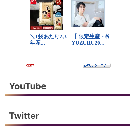
YouTube
Twitter