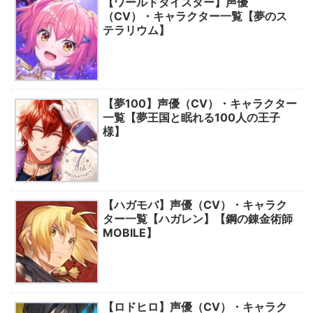
【ワールドダイスター】声優
（CV）・キャラクター一覧【夢のス
テラリウム】
【夢100】声優（CV）・キャラクター
一覧【夢王国と眠れる100人の王子
様】
【ハガモバ】声優（CV）・キャラク
ター一覧【ハガレン】【鋼の錬金術師
MOBILE】
【ロドヒロ】声優（CV）・キャラク