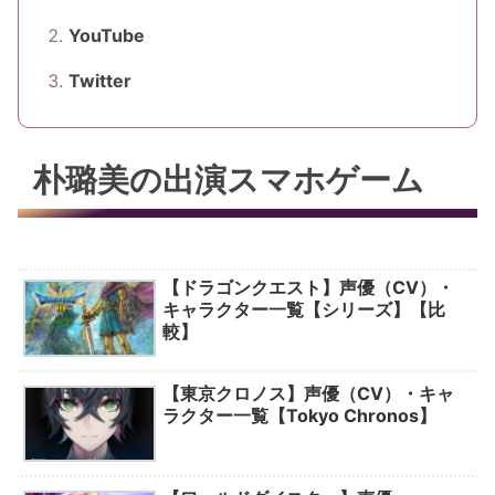
YouTube
Twitter
朴璐美の出演スマホゲーム
【ドラゴンクエスト】声優（CV）・
キャラクター一覧【シリーズ】【比
較】
【東京クロノス】声優（CV）・キャ
ラクター一覧【Tokyo Chronos】