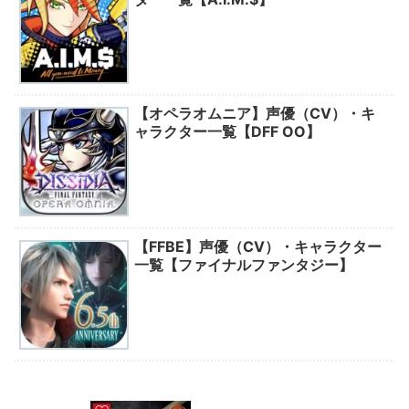
【オペラオムニア】声優（CV）・キ
ャラクター一覧【DFF OO】
【FFBE】声優（CV）・キャラクター
一覧【ファイナルファンタジー】