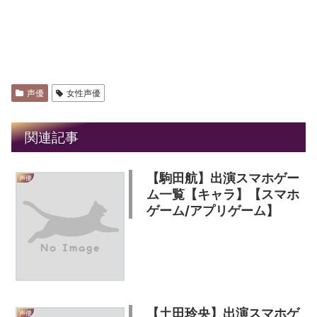
声優
女性声優
関連記事
【駒田航】出演スマホゲー
声優
ム一覧【キャラ】【スマホ
ゲーム/アプリゲーム】
【土田玲央】出演スマホゲ
声優