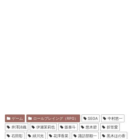
ゲーム
ロールプレイング（RPG）
SEGA
中村悠一
井澤詩織
伊瀬茉莉也
坂泰斗
悠木碧
折笠愛
石田彰
緑川光
花澤香菜
諏訪部順一
黒木ほの香