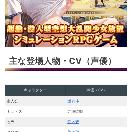
主な登場人物・CV（声優）
キャラクター
声優（CV）
主人公
坂泰斗
ミュトス
井澤詩織
セラ
悠木碧