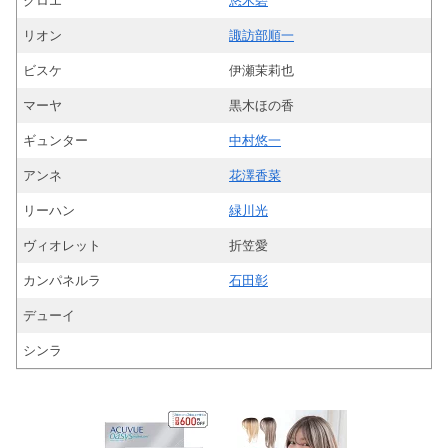
クロエ
悠木碧
リオン
諏訪部順一
ビスケ
伊瀬茉莉也
マーヤ
黒木ほの香
ギュンター
中村悠一
アンネ
花澤香菜
リーハン
緑川光
ヴィオレット
折笠愛
カンパネルラ
石田彰
デューイ
シンラ