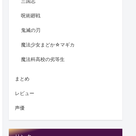
三国志
呪術廻戦
鬼滅の刃
魔法少女まどか☆マギカ
魔法科高校の劣等生
まとめ
レビュー
声優