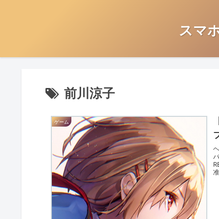
スマ
前川涼子
ゲーム
バ
R
准