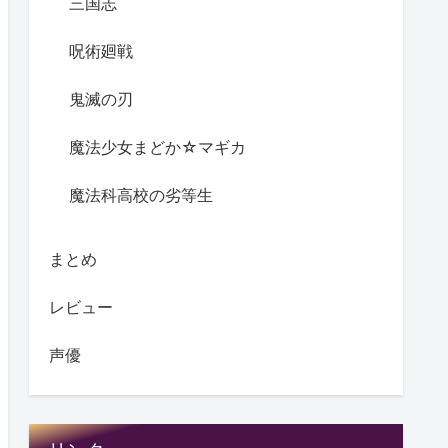
三国志
呪術廻戦
鬼滅の刃
魔法少女まどか☆マギカ
魔法科高校の劣等生
まとめ
レビュー
声優