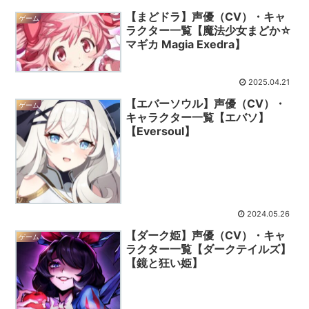
【まどドラ】声優（CV）・キャ
ゲーム
ラクター一覧【魔法少女まどか☆
マギカ Magia Exedra】
2025.04.21
【エバーソウル】声優（CV）・
ゲーム
キャラクター一覧【エバソ】
【Eversoul】
2024.05.26
【ダーク姫】声優（CV）・キャ
ゲーム
ラクター一覧【ダークテイルズ】
【鏡と狂い姫】