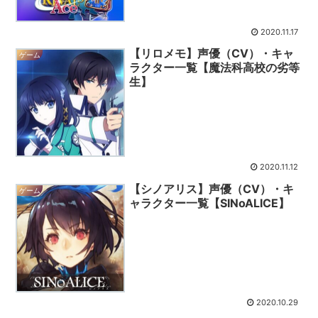
2020.11.17
【リロメモ】声優（CV）・キャ
ゲーム
ラクター一覧【魔法科高校の劣等
生】
2020.11.12
【シノアリス】声優（CV）・キ
ゲーム
ャラクター一覧【SINoALICE】
2020.10.29