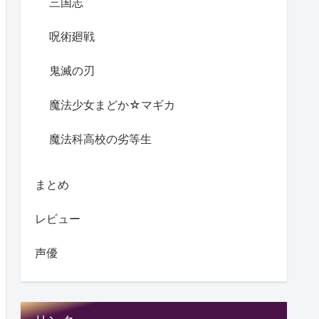
三国志
呪術廻戦
鬼滅の刃
魔法少女まどか☆マギカ
魔法科高校の劣等生
まとめ
レビュー
声優