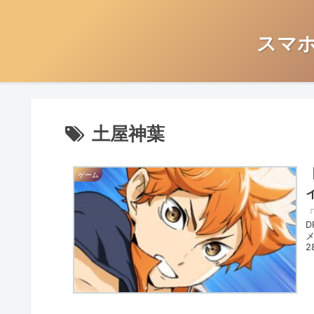
スマ
土屋神葉
ゲーム
「
D
メ
2