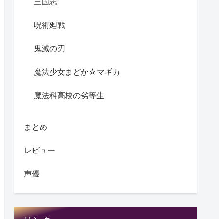
三国志
呪術廻戦
鬼滅の刃
魔法少女まどか☆マギカ
魔法科高校の劣等生
まとめ
レビュー
声優