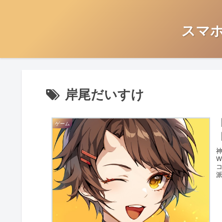
スマ
岸尾だいすけ
ゲーム
神
W
派