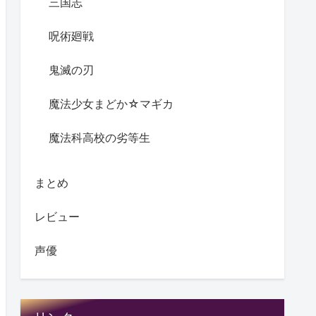
三国志
呪術廻戦
鬼滅の刃
魔法少女まどか☆マギカ
魔法科高校の劣等生
まとめ
レビュー
声優