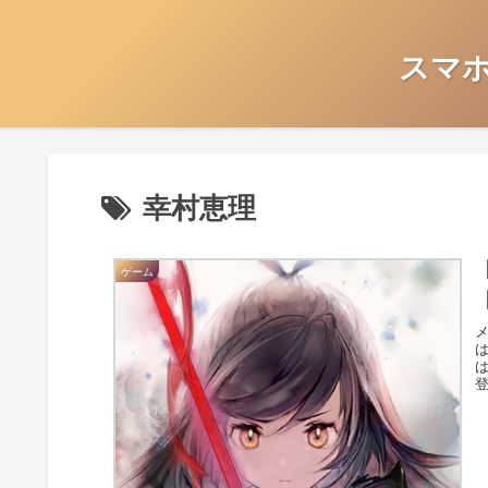
スマ
幸村恵理
ゲーム
は
登