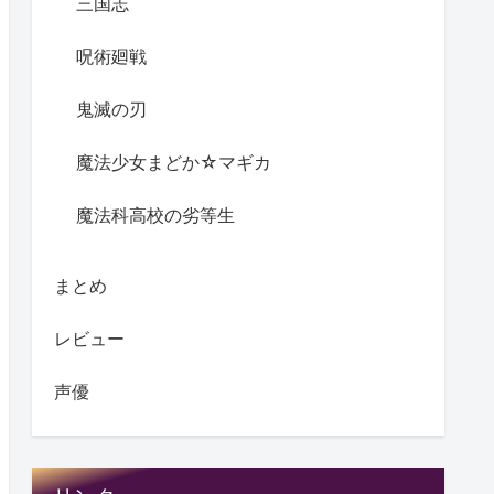
三国志
呪術廻戦
鬼滅の刃
魔法少女まどか☆マギカ
魔法科高校の劣等生
まとめ
レビュー
声優