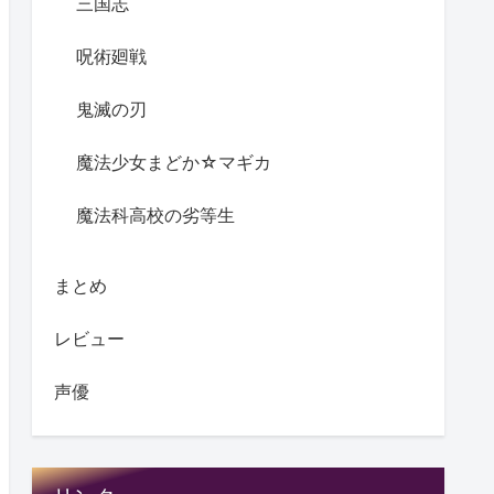
三国志
呪術廻戦
鬼滅の刃
魔法少女まどか☆マギカ
魔法科高校の劣等生
まとめ
レビュー
声優