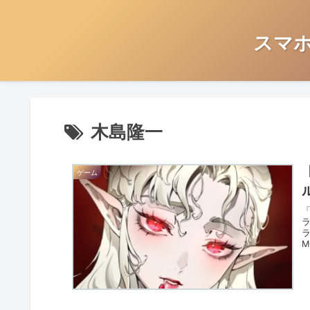
スマ
木島隆一
ゲーム
ラ
M