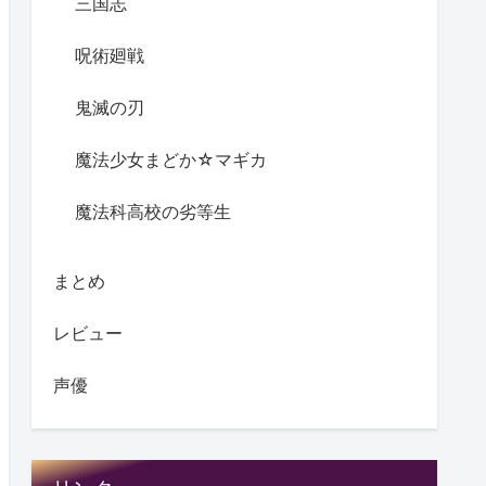
三国志
呪術廻戦
鬼滅の刃
魔法少女まどか☆マギカ
魔法科高校の劣等生
まとめ
レビュー
声優