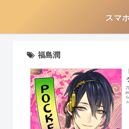
スマ
福島潤
ゲーム
刀
p
ュ