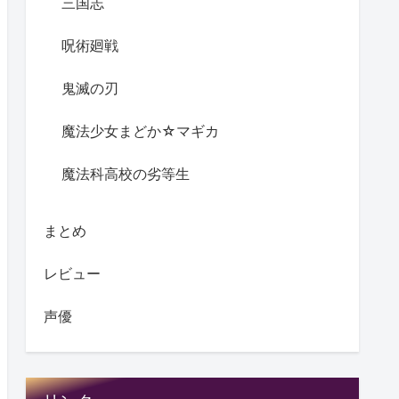
三国志
呪術廻戦
鬼滅の刃
魔法少女まどか☆マギカ
魔法科高校の劣等生
まとめ
レビュー
声優