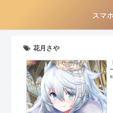
スマ
花月さや
ゲーム