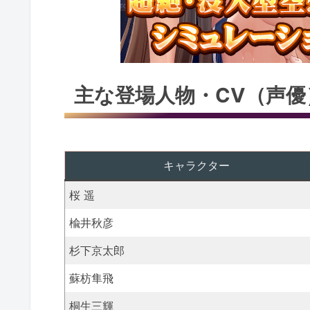
主な登場人物・CV（声優
キャラクター
桜 遥
楡井秋彦
杉下京太郎
蘇枋隼飛
桐生三輝