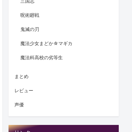
三国志
呪術廻戦
鬼滅の刃
魔法少女まどか☆マギカ
魔法科高校の劣等生
まとめ
レビュー
声優