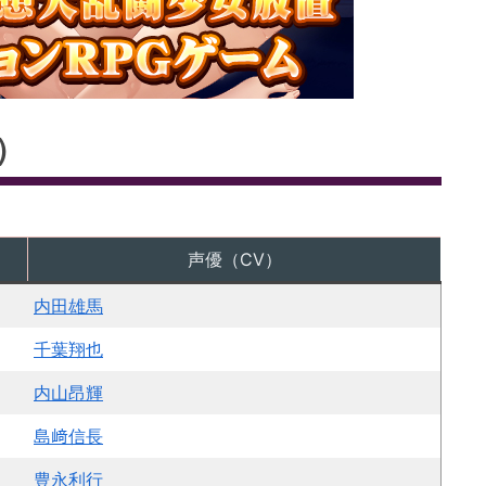
）
声優（CV）
内田雄馬
千葉翔也
内山昂輝
島﨑信長
豊永利行