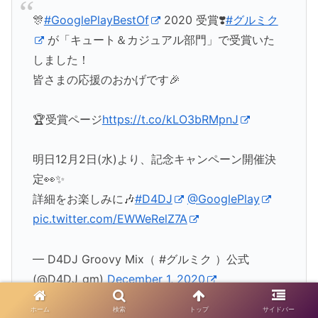
🎊
#GooglePlayBestOf
2020 受賞❣️
#グルミク
が「キュート＆カジュアル部門」で受賞いた
しました！
皆さまの応援のおかげです🎉
🏆受賞ページ
https://t.co/kLO3bRMpnJ
明日12月2日(水)より、記念キャンペーン開催決
定👀✨
詳細をお楽しみに🎶
#D4DJ
@GooglePlay
pic.twitter.com/EWWeRelZ7A
— D4DJ Groovy Mix（ #グルミク ）公式
(@D4DJ_gm)
December 1, 2020
ホーム
検索
トップ
サイドバー