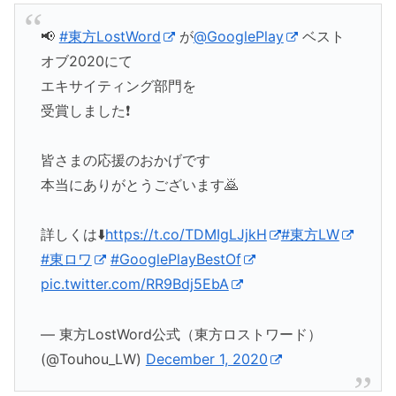
📢
#東方LostWord
が
@GooglePlay
ベスト
オブ2020にて
エキサイティング部門を
受賞しました❗️
皆さまの応援のおかげです
本当にありがとうございます🙇
詳しくは⬇️
https://t.co/TDMIgLJjkH
#東方LW
#東ロワ
#GooglePlayBestOf
pic.twitter.com/RR9Bdj5EbA
— 東方LostWord公式（東方ロストワード）
(@Touhou_LW)
December 1, 2020