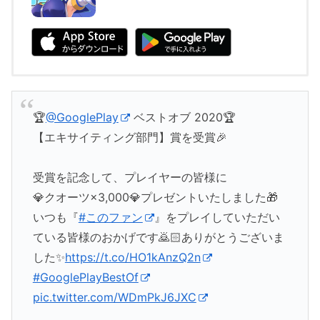
🏆
@GooglePlay
ベストオブ 2020🏆
【エキサイティング部門】賞を受賞🎉
受賞を記念して、プレイヤーの皆様に
💎クオーツ×3,000💎プレゼントいたしました🎁
いつも『
#このファン
』をプレイしていただい
ている皆様のおかげです🙇🏻ありがとうございま
した✨
https://t.co/HO1kAnzQ2n
#GooglePlayBestOf
pic.twitter.com/WDmPkJ6JXC