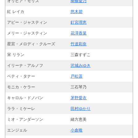
オリビア・モリス
南條愛乃
紅 レイカ
悠木碧
アビー・ジャスティン
釘宮理恵
メリー・ジャスティン
花澤香菜
星宮・メロディ・クルーズ
竹達彩奈
宋 リラン
三森すずこ
イリーナ・アルノフ
沢城みゆき
ベティ・タナー
戸松遥
モニカ・ケラー
三石琴乃
キャロル・ドノバン
茅野愛衣
ララ・ミケーレ
田村ゆかり
ミオ・アンダーソン
緒方恵美
エンジェル
小倉唯