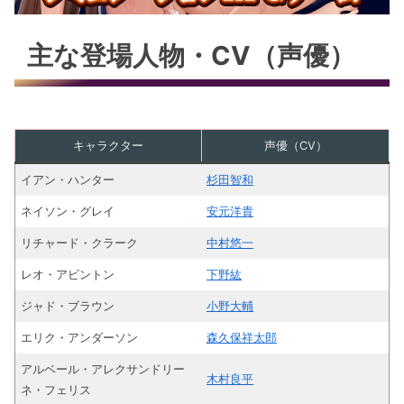
主な登場人物・CV（声優）
キャラクター
声優（CV）
イアン・ハンター
杉田智和
ネイソン・グレイ
安元洋貴
リチャード・クラーク
中村悠一
レオ・アビントン
下野紘
ジャド・ブラウン
小野大輔
エリク・アンダーソン
森久保祥太郎
アルベール・アレクサンドリー
木村良平
ネ・フェリス