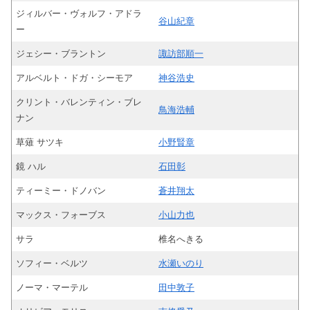
ジィルバー・ヴォルフ・アドラ
谷山紀章
ー
ジェシー・ブラントン
諏訪部順一
アルベルト・ドガ・シーモア
神谷浩史
クリント・バレンティン・ブレ
鳥海浩輔
ナン
草薙 サツキ
小野賢章
鏡 ハル
石田彰
ティーミー・ドノバン
蒼井翔太
マックス・フォーブス
小山力也
サラ
椎名へきる
ソフィー・ベルツ
水瀬いのり
ノーマ・マーテル
田中敦子