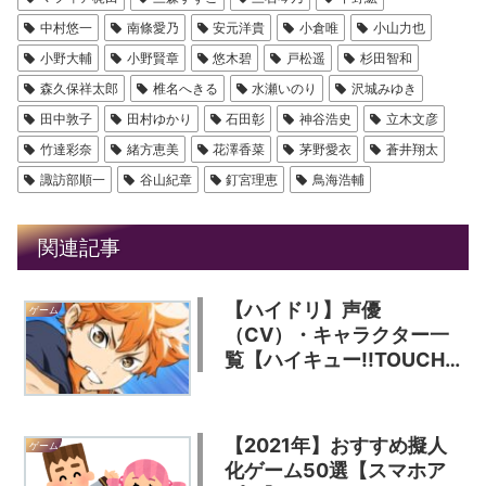
中村悠一
南條愛乃
安元洋貴
小倉唯
小山力也
小野大輔
小野賢章
悠木碧
戸松遥
杉田智和
森久保祥太郎
椎名へきる
水瀬いのり
沢城みゆき
田中敦子
田村ゆかり
石田彰
神谷浩史
立木文彦
竹達彩奈
緒方恵美
花澤香菜
茅野愛衣
蒼井翔太
諏訪部順一
谷山紀章
釘宮理恵
鳥海浩輔
関連記事
【ハイドリ】声優
ゲーム
（CV）・キャラクター一
覧【ハイキュー!!TOUCH
THE DREAM】
【2021年】おすすめ擬人
ゲーム
化ゲーム50選【スマホア