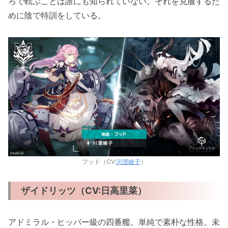
ろで転ぶことは誰にも知られていない。それを克服するた
めに陰で特訓をしている。
フッド（CV:
川澄綾子
）
ザイドリッツ（CV:日高里菜）
アドミラル・ヒッパー級の四番艦。単純で素朴な性格。未