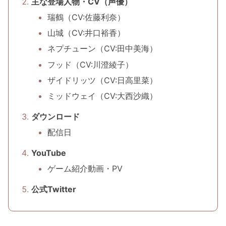
主な登場人物・CV（声優）
瑞鶴（CV:佐藤利奈）
山城（CV:井口裕香）
ネプチューン（CV:田中美海）
フッド（CV:川澄綾子）
ザイドリッツ（CV:日高里菜）
ミッドウェイ（CV:大西沙織）
ダウンロード
配信日
YouTube
ゲーム紹介動画・PV
公式Twitter