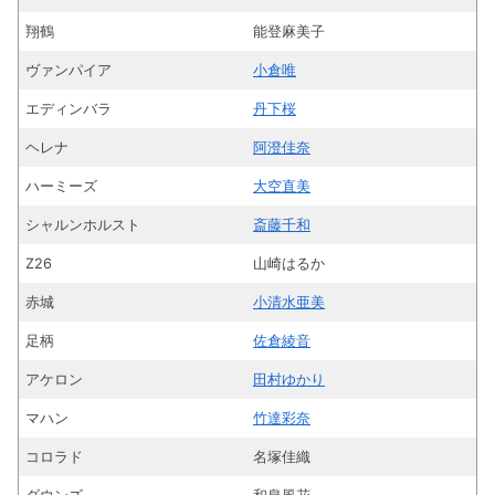
翔鶴
能登麻美子
ヴァンパイア
小倉唯
エディンバラ
丹下桜
ヘレナ
阿澄佳奈
ハーミーズ
大空直美
シャルンホルスト
斎藤千和
Z26
山崎はるか
赤城
小清水亜美
足柄
佐倉綾音
アケロン
田村ゆかり
マハン
竹達彩奈
コロラド
名塚佳織