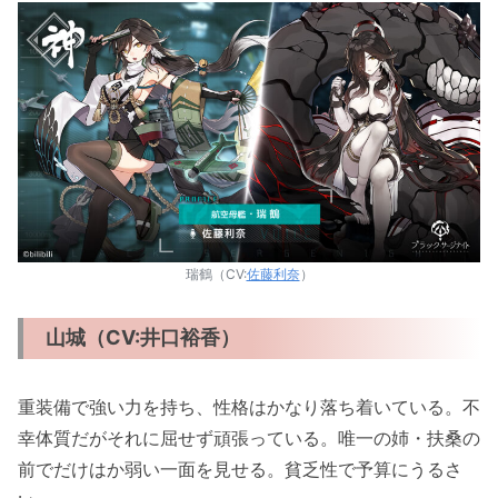
瑞鶴（CV:
佐藤利奈
）
山城（CV:井口裕香）
重装備で強い力を持ち、性格はかなり落ち着いている。不
幸体質だがそれに屈せず頑張っている。唯一の姉・扶桑の
前でだけはか弱い一面を見せる。貧乏性で予算にうるさ