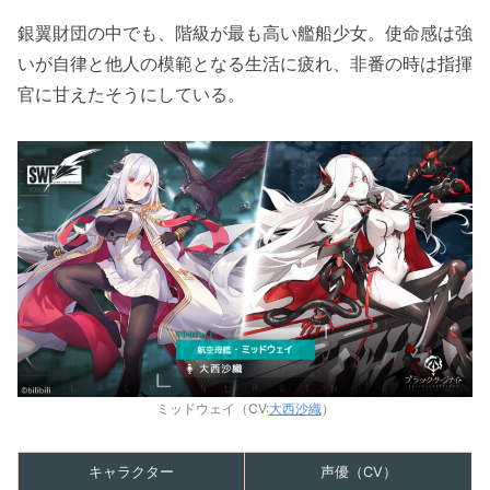
銀翼財団の中でも、階級が最も高い艦船少女。使命感は強
いが自律と他人の模範となる生活に疲れ、非番の時は指揮
官に甘えたそうにしている。
ミッドウェイ（CV:
大西沙織
）
キャラクター
声優（CV）