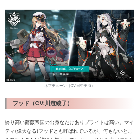
ネプチューン（CV:田中美海）
フッド（CV:川澄綾子）
誇り高い薔薇帝国の出身なだけありプライドは高い。マイ
ティ(偉大なる)フッドとも呼ばれているが、何もないとこ