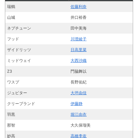
瑞鶴
佐藤利奈
山城
井口裕香
ネプチューン
田中美海
フッド
川澄綾子
ザイドリッツ
日高里菜
ミッドウェイ
大西沙織
Z3
門脇舞以
ワスプ
長野佑紀
ジュピター
大坪由佳
クリーブランド
伊藤静
羽黒
堀江由衣
那智
大久保瑠美
妙高
高橋李依