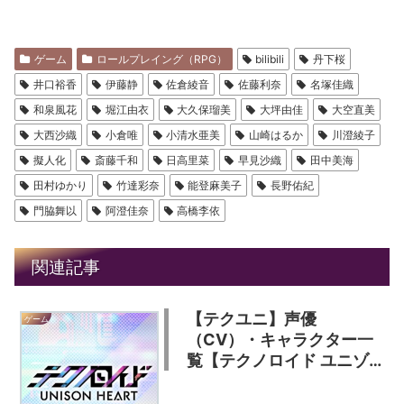
ゲーム
ロールプレイング（RPG）
bilibili
丹下桜
井口裕香
伊藤静
佐倉綾音
佐藤利奈
名塚佳織
和泉風花
堀江由衣
大久保瑠美
大坪由佳
大空直美
大西沙織
小倉唯
小清水亜美
山崎はるか
川澄綾子
擬人化
斎藤千和
日高里菜
早見沙織
田中美海
田村ゆかり
竹達彩奈
能登麻美子
長野佑紀
門脇舞以
阿澄佳奈
高橋李依
関連記事
【テクユニ】声優
ゲーム
（CV）・キャラクター一
覧【テクノロイド ユニゾ
ンハート】