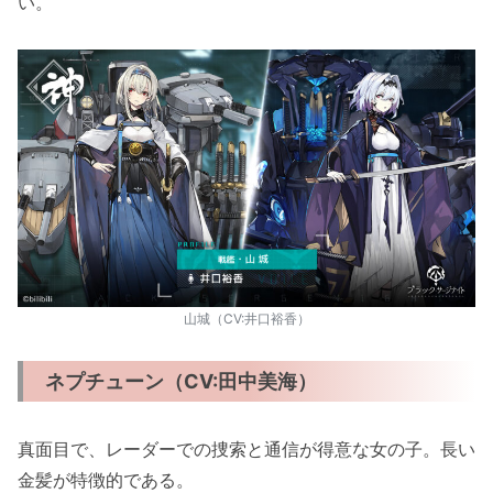
い。
山城（CV:井口裕香）
ネプチューン（CV:田中美海）
真面目で、レーダーでの捜索と通信が得意な女の子。長い
金髪が特徴的である。