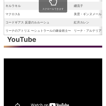
キルラキル
纏流子
スクロールできます
マクロスΔ
美雲・ギンヌメール
コードギアス 反逆のルルーシュ
紅月カレン
リーナのアトリエ 〜シュトラールの錬金術士〜
リーナ・アルテリア
YouTube