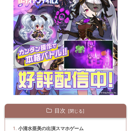
目次
小清水亜美の出演スマホゲーム