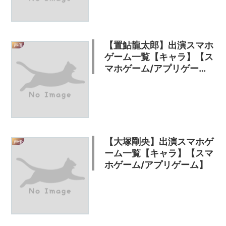
【置鮎龍太郎】出演スマホ
声優
ゲーム一覧【キャラ】【ス
マホゲーム/アプリゲー
ム】
【大塚剛央】出演スマホゲ
声優
ーム一覧【キャラ】【スマ
ホゲーム/アプリゲーム】