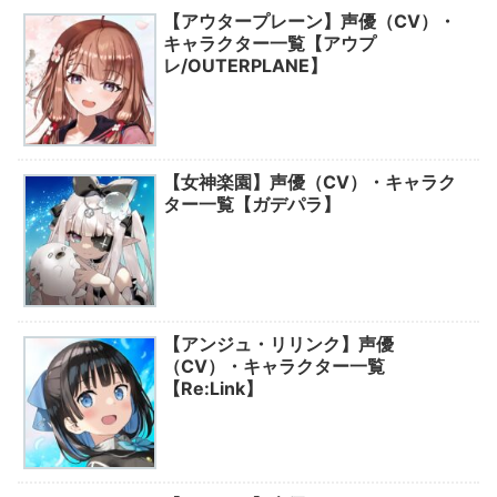
【アウタープレーン】声優（CV）・
キャラクター一覧【アウプ
レ/OUTERPLANE】
【女神楽園】声優（CV）・キャラク
ター一覧【ガデパラ】
【アンジュ・リリンク】声優
（CV）・キャラクター一覧
【Re:Link】