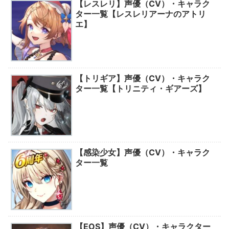
【レスレリ】声優（CV）・キャラク
ター一覧【レスレリアーナのアトリ
エ】
【トリギア】声優（CV）・キャラク
ター一覧【トリニティ・ギアーズ】
【感染少女】声優（CV）・キャラク
ター一覧
【EOS】声優（CV）・キャラクター