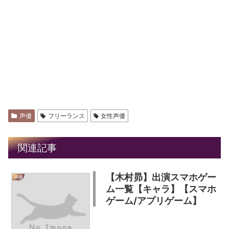
声優
フリーランス
女性声優
関連記事
【木村昴】出演スマホゲー
声優
ム一覧【キャラ】【スマホ
ゲーム/アプリゲーム】