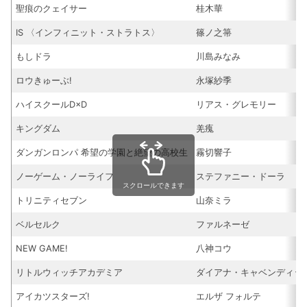
聖痕のクェイサー
桂木華
IS 〈インフィニット・ストラトス〉
篠ノ之箒
もしドラ
川島みなみ
ロウきゅーぶ!
永塚紗季
ハイスクールD×D
リアス・グレモリー
キングダム
羌瘣
ダンガンロンパ 希望の学園と絶望の高校生
霧切響子
ノーゲーム・ノーライフ
ステファニー・ドーラ
スクロールできます
トリニティセブン
山奈ミラ
ベルセルク
ファルネーゼ
NEW GAME!
八神コウ
リトルウィッチアカデミア
ダイアナ・キャベンディッ
アイカツスターズ!
エルザ フォルテ