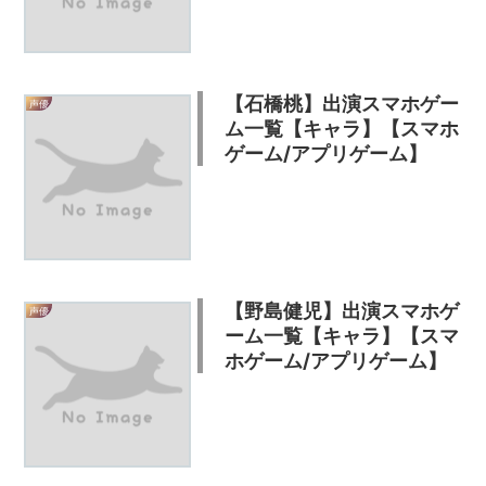
【石橋桃】出演スマホゲー
声優
ム一覧【キャラ】【スマホ
ゲーム/アプリゲーム】
【野島健児】出演スマホゲ
声優
ーム一覧【キャラ】【スマ
ホゲーム/アプリゲーム】