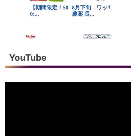
YouTube