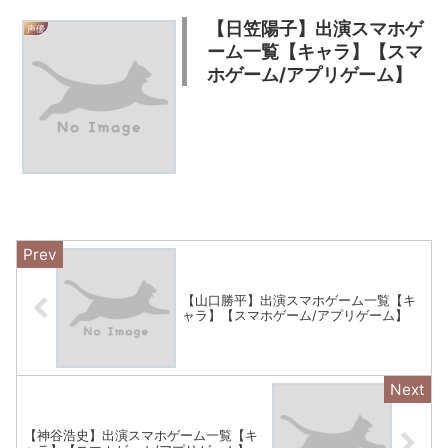
【日笠陽子】出演スマホゲ
声優
ーム一覧【キャラ】【スマ
ホゲーム/アプリゲーム】
【山口勝平】出演スマホゲーム一覧【キ
ャラ】【スマホゲーム/アプリゲーム】
【神谷浩史】出演スマホゲーム一覧【キ