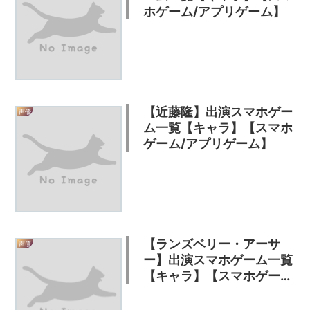
ホゲーム/アプリゲーム】
【近藤隆】出演スマホゲー
声優
ム一覧【キャラ】【スマホ
ゲーム/アプリゲーム】
【ランズベリー・アーサ
声優
ー】出演スマホゲーム一覧
【キャラ】【スマホゲー
ム/アプリゲーム】