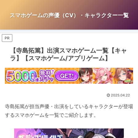
スマホゲームの声優（CV）・キャラクター一覧
PR
【寺島拓篤】出演スマホゲーム一覧【キャ
ラ】【スマホゲーム/アプリゲーム】
2025.04.22
寺島拓篤が担当声優・出演をしているキャラクターが登場
するスマホゲームを一覧でご紹介します。