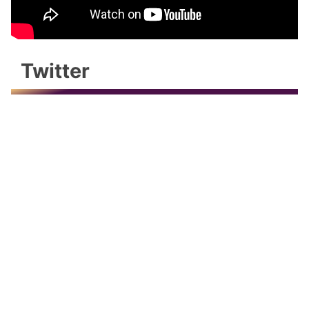
Twitter