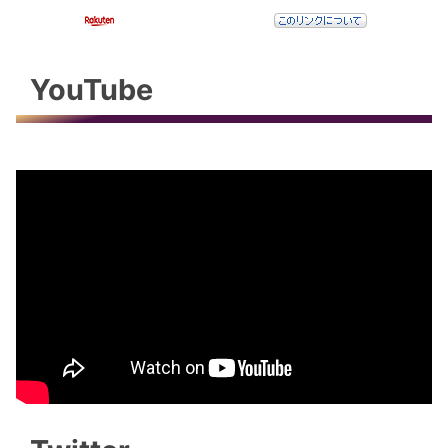
YouTube