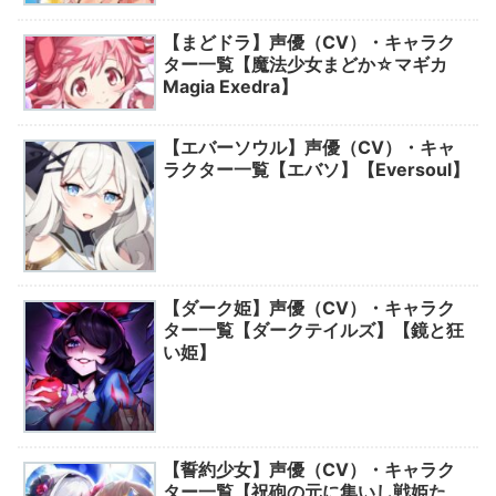
【まどドラ】声優（CV）・キャラク
ター一覧【魔法少女まどか☆マギカ
Magia Exedra】
【エバーソウル】声優（CV）・キャ
ラクター一覧【エバソ】【Eversoul】
【ダーク姫】声優（CV）・キャラク
ター一覧【ダークテイルズ】【鏡と狂
い姫】
【誓約少女】声優（CV）・キャラク
ター一覧【祝砲の元に集いし戦姫た