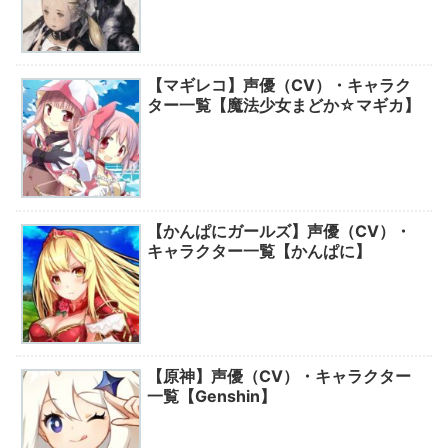
【マギレコ】声優（CV）・キャラク
ター一覧【魔法少女まどか☆マギカ】
【かんぱにガールズ】声優（CV）・
キャラクター一覧【かんぱに】
【原神】声優（CV）・キャラクター
一覧【Genshin】