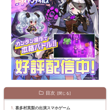
目次
喜多村英梨の出演スマホゲーム