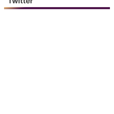
Twitter