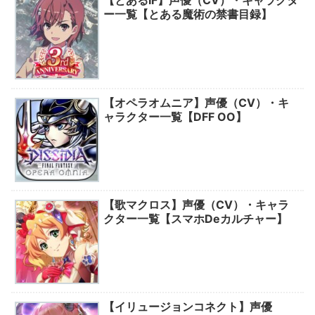
【とあるIF】声優（CV）・キャラクタ
ー一覧【とある魔術の禁書目録】
【オペラオムニア】声優（CV）・キ
ャラクター一覧【DFF OO】
【歌マクロス】声優（CV）・キャラ
クター一覧【スマホDeカルチャー】
【イリュージョンコネクト】声優