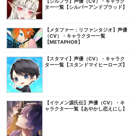
【シルブラ】声優（CV）・キャラク
ター一覧【シルバーアンドブラッド】
【メタファー：リファンタジオ】声優
（CV）・キャラクター一覧
【METAPHOR】
【スタマイ】声優（CV）・キャラク
ター一覧【スタンドマイヒーローズ】
【イケメン源氏伝】声優（CV）・キ
ャラクター一覧【あやかし恋えにし】