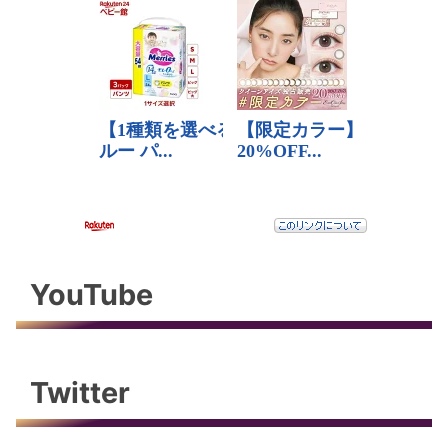
YouTube
Twitter