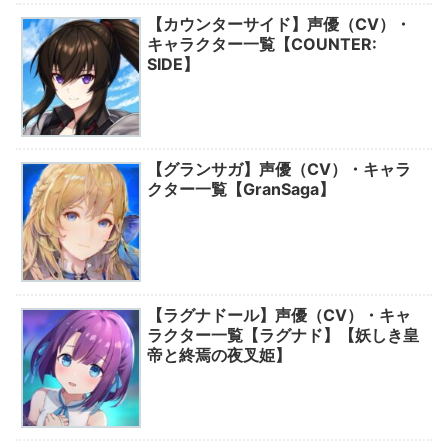
【カウンターサイド】声優（CV）・
キャラクター一覧【COUNTER:
SIDE】
【グランサガ】声優（CV）・キャラ
クター一覧【GranSaga】
【ラグナドール】声優（CV）・キャ
ラクター一覧【ラグナド】【妖しき皇
帝と終焉の夜叉姫】