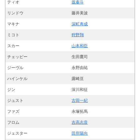
ティオ
坂泰斗
リンドウ
藤井美波
マキナ
深町寿成
ミコト
狩野翔
スカー
山本和臣
チェッピー
生田鷹司
ジーヴル
永野由祐
ハインケル
露崎亘
ジン
深川和征
ジュスト
古田一紀
ファズ
永塚拓馬
フロム
吉高志音
ジェスター
田所陽向