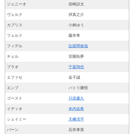
ジェニーオ
岩崎諒太
ヴェルク
拝真之介
カプリス
小林ゆう
フェルド
藤井隼
フィデル
比留間俊哉
チェル
宮園拓夢
プラオ
千葉翔也
エファセ
金子誠
エンプ
バトリ勝悟
ゴースト
川原慶久
イディオ
米内佑希
シェイミー
天﨑滉平
バーン
石井孝英