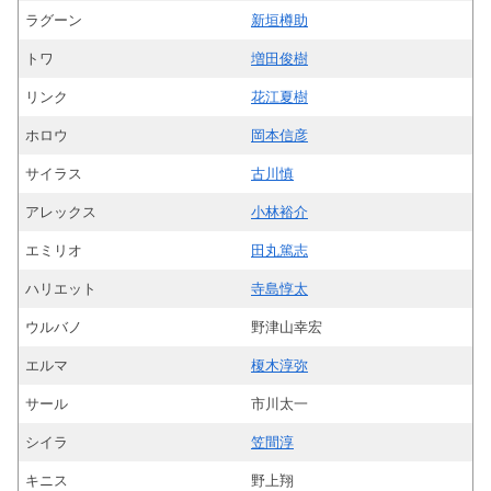
ラグーン
新垣樽助
トワ
増田俊樹
リンク
花江夏樹
ホロウ
岡本信彦
サイラス
古川慎
アレックス
小林裕介
エミリオ
田丸篤志
ハリエット
寺島惇太
ウルバノ
野津山幸宏
エルマ
榎木淳弥
サール
市川太一
シイラ
笠間淳
キニス
野上翔