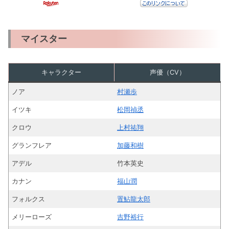
マイスター
キャラクター
声優（CV）
ノア
村瀬歩
イツキ
松岡禎丞
クロウ
上村祐翔
グランフレア
加藤和樹
アデル
竹本英史
カナン
福山潤
フォルクス
置鮎龍太郎
メリーローズ
吉野裕行