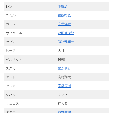
レン
下野紘
ユミル
佐藤拓也
カミュ
安元洋貴
ヴィクトル
津田健次郎
セブン
諏訪部順一
ヒース
天月
ベルベット
96猫
スズカ
豊永利行
ケント
高崎翔太
アルマ
高橋広樹
シハル
？？？
リュコス
楠大典
ダステ
前野智昭