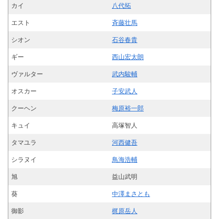
カイ
八代拓
エスト
斉藤壮馬
シオン
石谷春貴
ギー
西山宏太朗
ヴァルター
武内駿輔
オスカー
子安武人
クーヘン
梅原裕一郎
キュイ
高塚智人
タマユラ
河西健吾
シラヌイ
鳥海浩輔
旭
益山武明
葵
中澤まさとも
御影
梶原岳人