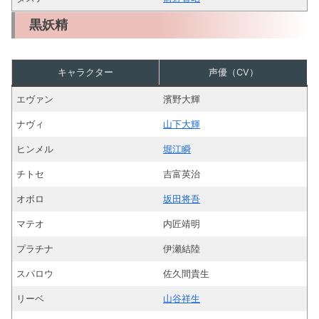
黒妖精
キャラクター
声優（CV）
エヴァン
濱野大輝
ナヴィ
山下大輝
ヒンメル
堀江瞬
チトセ
吉富英治
オボロ
坂田将吾
マテオ
内匠靖明
プラチナ
伊瀬結陸
スパロウ
佐久間貴生
リーベ
山谷祥生