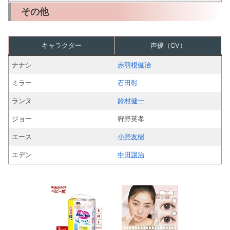
その他
キャラクター
声優（CV）
ナナシ
赤羽根健治
ミラー
石田彰
ランヌ
鈴村健一
ジョー
狩野英孝
エース
小野友樹
エデン
中田譲治