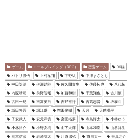
ゲーム
ロールプレイング（RPG）
恋愛ゲーム
96猫
バトリ勝悟
上村祐翔
下野紘
中澤まさとも
中田譲治
伊瀬結陸
佐久間貴生
佐藤拓也
八代拓
内匠靖明
前野智昭
加藤和樹
千葉翔也
古川慎
古田一紀
吉富英治
吉野裕行
吉高志音
坂泰斗
坂田将吾
堀江瞬
増田俊樹
天月
天﨑滉平
子安武人
安元洋貴
宮園拓夢
寺島惇太
小林ゆう
小林裕介
小野友樹
山下大輝
山本和臣
山谷祥生
岡本信彦
岩崎諒太
川原 慶久
市川太一
拝真之介