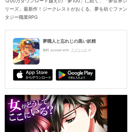
1200万ダウンロード越えの「夢100」に続く、「夢世界シ
リーズ」最新作！ジークレストがおくる、夢を紡ぐファン
タジー職業RPG
夢職人と忘れじの黒い妖精
無料
posted with
アプリーチ