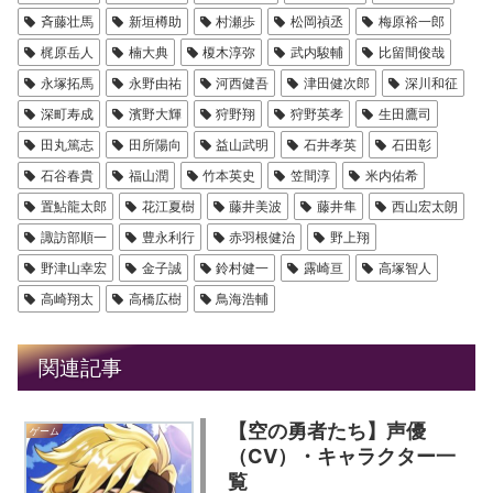
斉藤壮馬
新垣樽助
村瀬歩
松岡禎丞
梅原裕一郎
梶原岳人
楠大典
榎木淳弥
武内駿輔
比留間俊哉
永塚拓馬
永野由祐
河西健吾
津田健次郎
深川和征
深町寿成
濱野大輝
狩野翔
狩野英孝
生田鷹司
田丸篤志
田所陽向
益山武明
石井孝英
石田彰
石谷春貴
福山潤
竹本英史
笠間淳
米内佑希
置鮎龍太郎
花江夏樹
藤井美波
藤井隼
西山宏太朗
諏訪部順一
豊永利行
赤羽根健治
野上翔
野津山幸宏
金子誠
鈴村健一
露崎亘
高塚智人
高崎翔太
高橋広樹
鳥海浩輔
関連記事
【空の勇者たち】声優
ゲーム
（CV）・キャラクター一
覧