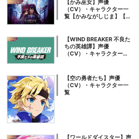
【かみ巫女】声優
アクション
（CV）・キャラクター一
覧【かみながしじま】【輪
廻の巫女】
【WIND BREAKER 不良た
ゲーム
ちの英雄譚】声優
（CV）・キャラクター一
覧【ウィンヒロ】
【空の勇者たち】声優
ゲーム
（CV）・キャラクター一
覧
【ワールドダイスター】声
ゲーム