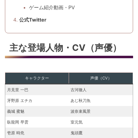
ゲーム紹介動画・PV
公式Twitter
主な登場人物・CV（声優）
キャラクター
声優（CV）
月見里 一巴
古河徹人
牙野原 エチカ
あじ秋刀魚
義城 蜜魅
波奈束風景
臥龍岡 早雲
室元気
壱原 時尭
鬼頭鷹