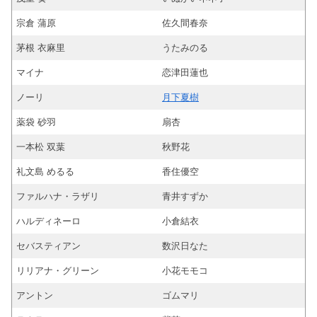
宗倉 蒲原
佐久間春奈
茅根 衣麻里
うたみのる
マイナ
恋津田蓮也
ノーリ
月下夏樹
薬袋 砂羽
扇杏
一本松 双葉
秋野花
礼文島 めるる
香住優空
ファルハナ・ラザリ
青井すずか
ハルディネーロ
小倉結衣
セバスティアン
数沢日なた
リリアナ・グリーン
小花モモコ
アントン
ゴムマリ