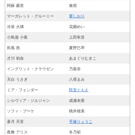
阿蘇 霧里
奏雨
マーガレット・グルーミー
要しおり
冷泉 火燐
花園めい
小鳥遊 小夜
上田朱音
疾風 燕
夏野巳琴
才川 初命
あまぐりむきこ
イングリット・クラウゼン
乃葉奈
天白 うさぎ
八尋まみ
ミア・フェンダー
民安ともえ
シルヴィア・ジルジャン
成瀬未亜
ソフィ・ブーケ
桃井穂美
蒼月 天音
手塚りょうこ
夜舞 アリス
冬乃郁