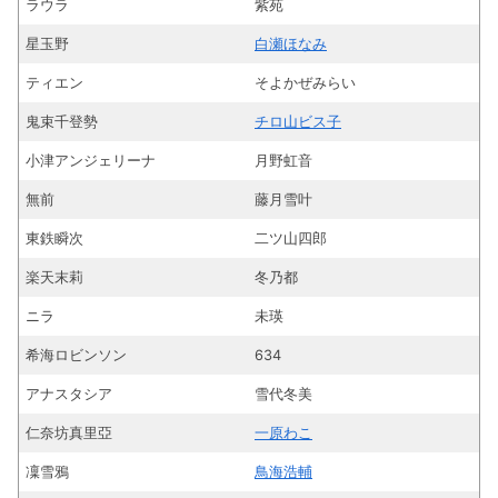
ラウラ
紫苑
星玉野
白瀬ほなみ
ティエン
そよかぜみらい
鬼束千登勢
チロ山ビス子
小津アンジェリーナ
月野虹音
無前
藤月雪叶
東鉄瞬次
二ツ山四郎
楽天末莉
冬乃都
ニラ
未瑛
希海ロビンソン
634
アナスタシア
雪代冬美
仁奈坊真里亞
一原わこ
凜雪鴉
鳥海浩輔