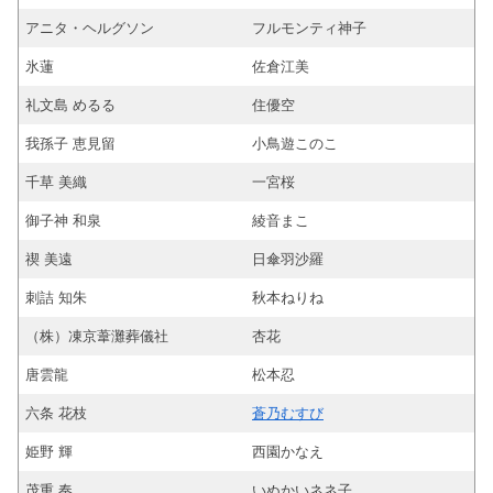
アニタ・ヘルグソン
フルモンティ神子
氷蓮
佐倉江美
礼文島 めるる
住優空
我孫子 恵見留
小鳥遊このこ
千草 美織
一宮桜
御子神 和泉
綾音まこ
禊 美遠
日傘羽沙羅
刺詰 知朱
秋本ねりね
（株）凍京葦灘葬儀社
杏花
唐雲龍
松本忍
六条 花枝
蒼乃むすび
姫野 輝
西園かなえ
茂重 奏
いぬかいネネ子