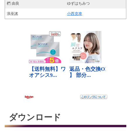
椚 由良
ゆずはちみつ
浪巫謠
小西克幸
ダウンロード