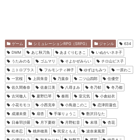
ゲーム
シミュレーションRPG（SRPG）
ジャンル
634
DMM
あじ秋刀魚
あまぐりむきこ
いぬかいネネ子
うたみのる
ゴムマリ
そよかぜみらい
チロ山ビス子
ニトロプラス
フルモンティ神子
ゆずはちみつ
一原わこ
一宮桜
上田朱音
乃葉奈
二ツ山四郎
住優空
佐久間春奈
佐倉江美
八尋まみ
冬乃郁
冬乃都
古河徹人
夏野巳琴
奏雨
室元気
小倉結衣
小花モモコ
小西克幸
小鳥遊このこ
恋津田蓮也
成瀬未亜
扇杏
手塚りょうこ
数沢日なた
日傘羽沙羅
月下夏樹
月野虹音
未瑛
杏花
松本忍
桃井穂美
民安ともえ
波奈束風景
白瀬ほなみ
秋本ねりね
秋野花
紫苑
綾音まこ