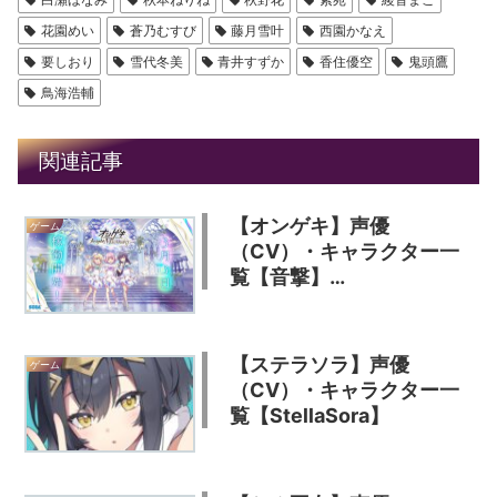
花園めい
蒼乃むすび
藤月雪叶
西園かなえ
要しおり
雪代冬美
青井すずか
香住優空
鬼頭鷹
鳥海浩輔
関連記事
【オンゲキ】声優
ゲーム
（CV）・キャラクター一
覧【音撃】
【O.N.G.E.K.I.】
【ステラソラ】声優
ゲーム
（CV）・キャラクター一
覧【StellaSora】