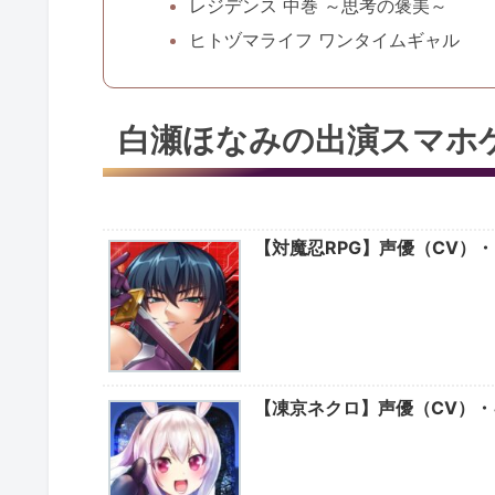
レジデンス 中巻 ～思考の褒美～
ヒトヅマライフ ワンタイムギャル
白瀬ほなみの出演スマホ
【対魔忍RPG】声優（CV）・
【凍京ネクロ】声優（CV）・キャ