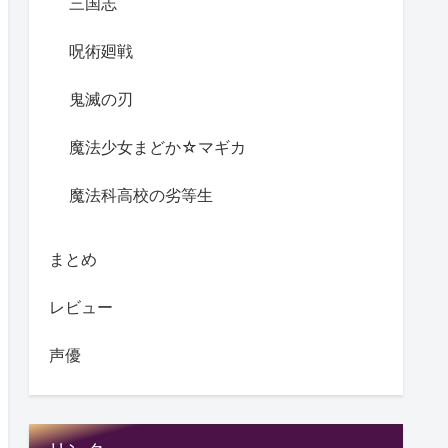
三国志
呪術廻戦
鬼滅の刃
魔法少女まどか☆マギカ
魔法科高校の劣等生
まとめ
レビュー
声優