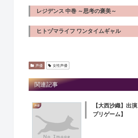
レジデンス 中巻 ～思考の褒美～
ヒトヅマライフ ワンタイムギャル
声優
女性声優
関連記事
【大西沙織】出演
声優
プリゲーム】