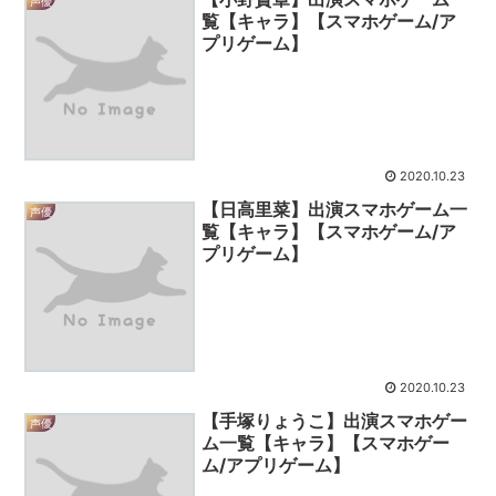
声優
覧【キャラ】【スマホゲーム/ア
プリゲーム】
2020.10.23
【日高里菜】出演スマホゲーム一
声優
覧【キャラ】【スマホゲーム/ア
プリゲーム】
2020.10.23
【手塚りょうこ】出演スマホゲー
声優
ム一覧【キャラ】【スマホゲー
ム/アプリゲーム】