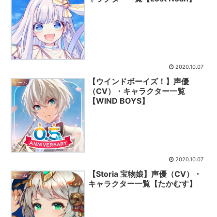
2020.10.07
【ウインドボーイズ！】声優
ゲーム
（CV）・キャラクター一覧
【WIND BOYS】
2020.10.07
【Storia 宝物娘】声優（CV）・
ゲーム
キャラクター一覧【たかむす】