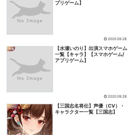
プリゲーム】
2020.09.28
【水瀬いのり】出演スマホゲーム
声優
一覧【キャラ】【スマホゲーム/
アプリゲーム】
2020.09.28
【三国志名将伝】声優（CV）・
ゲーム
キャラクター一覧【三国志】