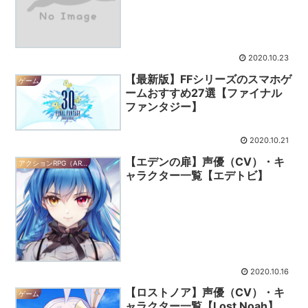
2020.10.23
【最新版】FFシリーズのスマホゲ
ゲーム
ームおすすめ27選【ファイナル
ファンタジー】
2020.10.21
【エデンの扉】声優（CV）・キ
アクションRPG（ARPG）
ャラクター一覧【エデトビ】
2020.10.16
【ロストノア】声優（CV）・キ
ゲーム
ャラクター一覧【Lost Noah】