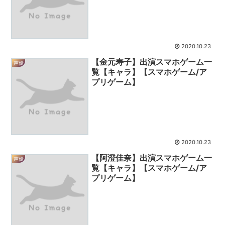
2020.10.23
【金元寿子】出演スマホゲーム一
声優
覧【キャラ】【スマホゲーム/ア
プリゲーム】
2020.10.23
【阿澄佳奈】出演スマホゲーム一
声優
覧【キャラ】【スマホゲーム/ア
プリゲーム】