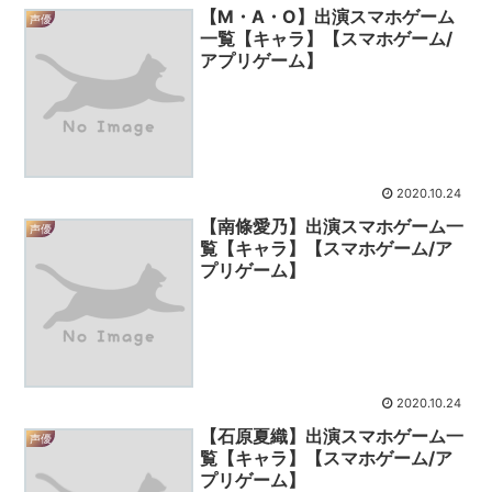
【M・A・O】出演スマホゲーム
声優
一覧【キャラ】【スマホゲーム/
アプリゲーム】
2020.10.24
【南條愛乃】出演スマホゲーム一
声優
覧【キャラ】【スマホゲーム/ア
プリゲーム】
2020.10.24
【石原夏織】出演スマホゲーム一
声優
覧【キャラ】【スマホゲーム/ア
プリゲーム】