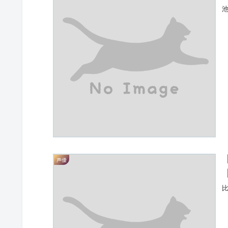
池
声優
比