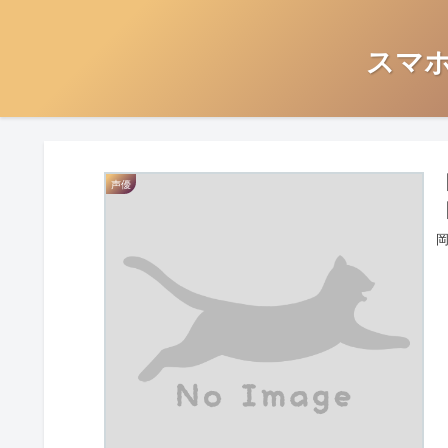
スマ
声優
岡