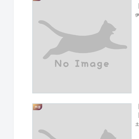
伊
声優
土