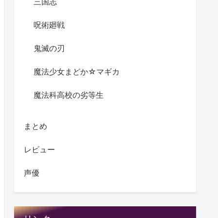
三国志
呪術廻戦
鬼滅の刃
魔法少女まどか☆マギカ
魔法科高校の劣等生
まとめ
レビュー
声優