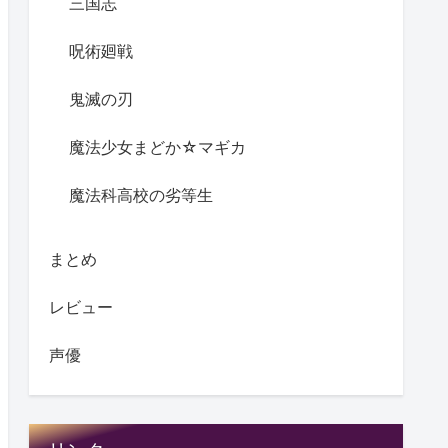
三国志
呪術廻戦
鬼滅の刃
魔法少女まどか☆マギカ
魔法科高校の劣等生
まとめ
レビュー
声優