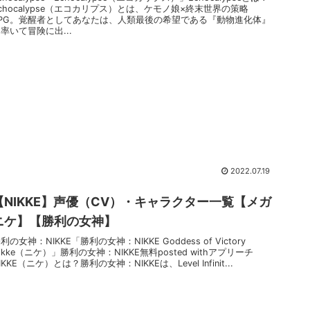
chocalypse（エコカリプス）とは、ケモノ娘×終末世界の策略
RPG。覚醒者としてあなたは、人類最後の希望である『動物進化体』
率いて冒険に出...
2022.07.19
【NIKKE】声優（CV）・キャラクター一覧【メガ
ニケ】【勝利の女神】
利の女神：NIKKE「勝利の女神：NIKKE Goddess of Victory
ikke（ニケ）」勝利の女神：NIKKE無料posted withアプリーチ
IKKE（ニケ）とは？勝利の女神：NIKKEは、Level Infinit...