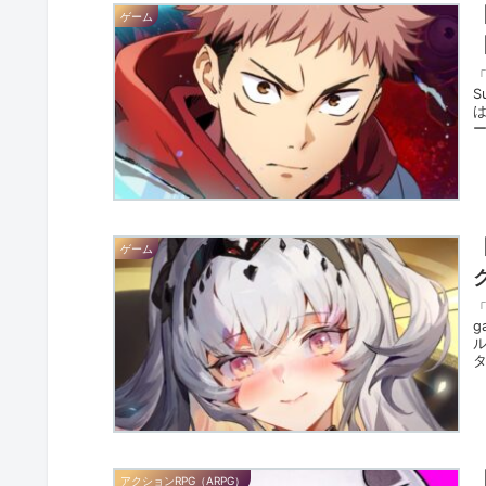
ゲーム
S
ー
ゲーム
「
g
タ
アクションRPG（ARPG）