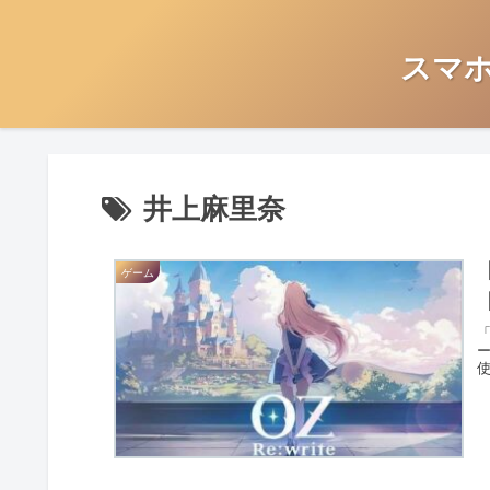
スマ
井上麻里奈
ゲーム
「
ー
使