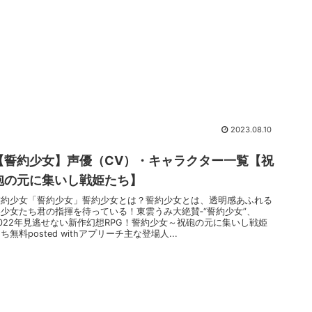
2023.08.10
【誓約少女】声優（CV）・キャラクター一覧【祝
砲の元に集いし戦姫たち】
誓約少女「誓約少女」誓約少女とは？誓約少女とは、透明感あふれる
美少女たち君の指揮を待っている！東雲うみ大絶賛‐“誓約少女”、
2022年見逃せない新作幻想RPG！誓約少女～祝砲の元に集いし戦姫
ち無料posted withアプリーチ主な登場人...