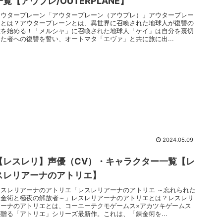
一覧【アウプレ/OUTERPLANE】
アウタープレーン「アウタープレーン（アウプレ）」アウタープレー
ンとは？アウタープレーンとは、異世界に召喚された地球人が復讐の
旅を始める！「メルシャ」に召喚された地球人「ケイ」は自分を裏切
った者への復讐を誓い、オートマタ「エヴァ」と共に旅に出...
2024.05.09
【レスレリ】声優（CV）・キャラクター一覧【レ
スレリアーナのアトリエ】
レスレリアーナのアトリエ「レスレリアーナのアトリエ ～忘れられた
錬金術と極夜の解放者～」レスレリアーナのアトリエとは？レスレリ
アーナのアトリエとは、コーエーテクモゲームス×アカツキゲームス
が贈る「アトリエ」シリーズ最新作。これは、「錬金術を...