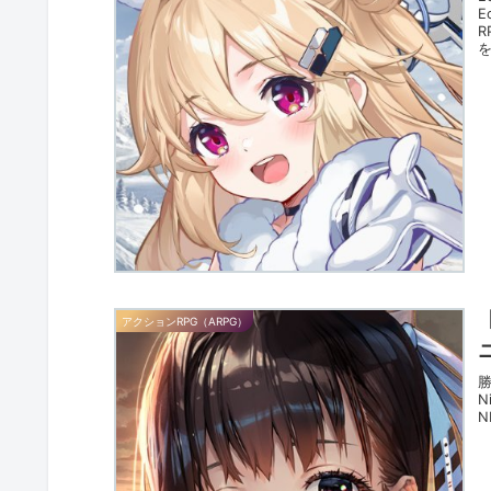
E
を
アクションRPG（ARPG）
勝
N
N