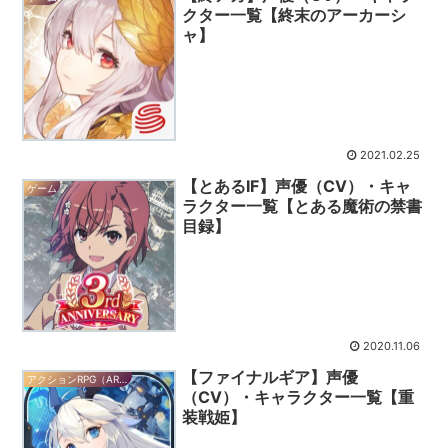
クター一覧【終末のアーカーシ
ャ】
2021.02.25
【とあるIF】声優（CV）・キャ
ゲーム
ラクター一覧【とある魔術の禁書
目録】
2020.11.06
【ファイナルギア】声優
アクションRPG（ARPG）
（CV）・キャラクター一覧【重
装戦姫】