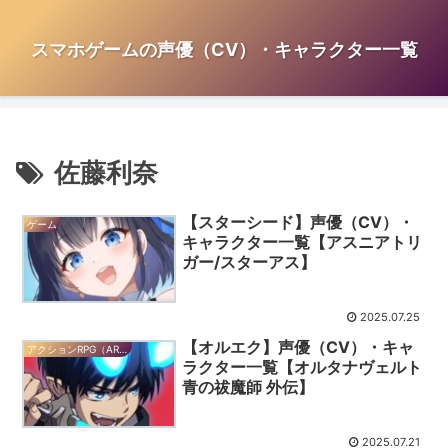
スマホゲームの声優（CV）・キャラクター一覧
佐藤利奈
【スターシード】声優（CV）・
ゲーム
キャラクター一覧【アスニアトリ
ガー/スターアス】
2025.07.25
【オルエク】声優（CV）・キャ
アクションRPG（ARPG）
ラクター一覧【オルタナヴェルト
青の祓魔師 外伝】
2025.07.21