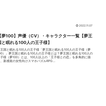
2022.11.07
【夢100】声優（CV）・キャラクター一覧【夢王
国と眠れる100人の王子様】
夢王国と眠れる100人の王子様「夢王国と眠れる100人の王子様（夢
00）」夢王国と眠れる100人の王子様とは？夢王国と眠れる100人の
王子様（夢100）とは、100人以上の「王子様との恋」を多角的に描
、新感覚の女性向けスマホパズルRPG...