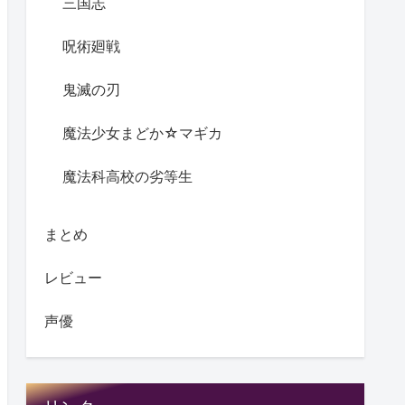
三国志
呪術廻戦
鬼滅の刃
魔法少女まどか☆マギカ
魔法科高校の劣等生
まとめ
レビュー
声優