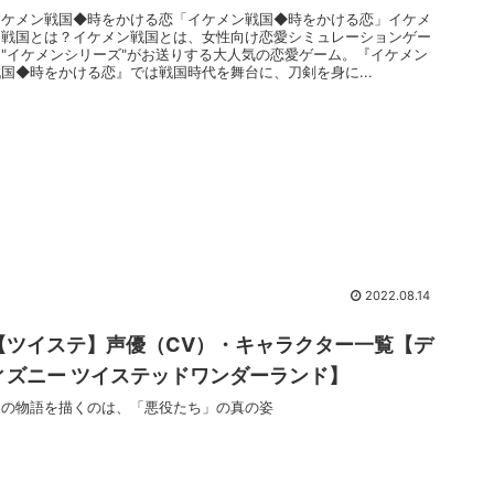
イケメン戦国◆時をかける恋「イケメン戦国◆時をかける恋」イケメ
ン戦国とは？イケメン戦国とは、女性向け恋愛シミュレーションゲー
ム"イケメンシリーズ"がお送りする大人気の恋愛ゲーム。『イケメン
戦国◆時をかける恋』では戦国時代を舞台に、刀剣を身に...
2022.08.14
【ツイステ】声優（CV）・キャラクター一覧【デ
ィズニー ツイステッドワンダーランド】
この物語を描くのは、「悪役たち」の真の姿