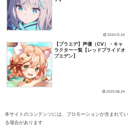
2020.12.24
【プラエデ】声優（CV）・キャ
ゲーム
ラクター一覧【レッドプライドオ
ブエデン】
2020.08.24
本サイトのコンテンツには、プロモーションが含まれてい
る場合があります