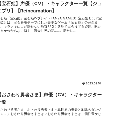
【宝石姫】声優（CV）・キャラクター一覧【ジュ
エプリ】【Reincarnation】
石姫「宝石姫」宝石姫をプレイ（FANZA GAMES）宝石姫とは？宝
石姫とは、宝石をモチーフにした美少女ゲーム「宝石姫」の完全新
作。キラメキに目が離せない放置RPG！各地で出会う宝石姫達、敵か
味方か分からない勢力、過去世界の謎……。新たに...
2023.09.10
【おさわり勇者さま】声優（CV）・キャラクター
一覧
おさわり勇者さま「おさわり勇者さま～異世界の勇者と地球のダンジ
ョン～」おさわり勇者さまとは？おさわり勇者さまとは、個性豊かな