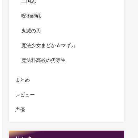
三国志
呪術廻戦
鬼滅の刃
魔法少女まどか☆マギカ
魔法科高校の劣等生
まとめ
レビュー
声優