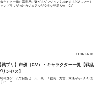
勇者たちと一緒に異世界に繋がるダンジョンを攻略するPC/スマート
ォンブラウザ向けカジュアルRPG主な登場人物・CV...
2022.12.01
【戦プリ】声優（CV）・キャラクター一覧【戦乱
プリンセス】
本格戦国ゲームで目指せ、天下統一！信長、秀吉、家康がかわいい女
の子に！？