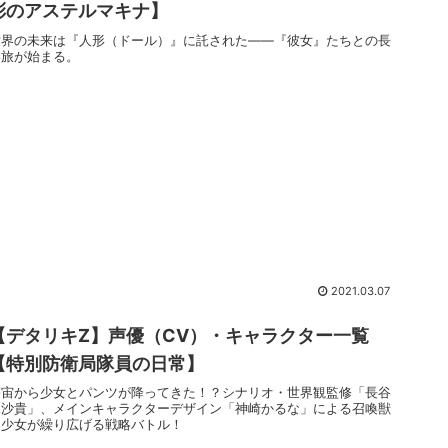
彩のアステルマキナ】
世界の未来は『人形（ドール）』に託された――『彼女』たちとの長
い旅が始まる。
2021.03.07
【デタリキZ】声優（CV）・キャラクター一覧
【特別防衛局隊員の日常】
宇宙から少女とパンツが降ってきた！？シナリオ・世界観監修「長谷
見沙貴」、メインキャラクターデザイン「神崎かるな」による召喚獣
と少女が繰り広げる戦略バトル！