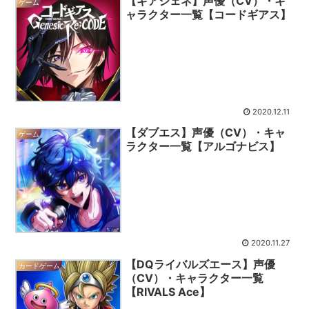
【ギアジェネ】声優（CV）・キ
ゲーム
ャラクター一覧【コードギアス】
2020.12.11
【ダブエス】声優（CV）・キャ
ゲーム
ラクター一覧【アルゴナビス】
2020.11.27
【DQライバルズエース】声優
カードゲーム
（CV）・キャラクター一覧
【RIVALS Ace】