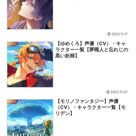
2022.11.17
【ゆめくろ】声優（CV）・キャ
ゲーム
ラクター一覧【夢職人と忘れじの
黒い妖精】
2022.11.07
【モリノファンタジー】声優
ゲーム
（CV）・キャラクター一覧【モ
リデン】