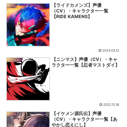
【ライドカメンズ】声優
ゲーム
（CV）・キャラクター一覧
【RIDE KAMENS】
2024.03.12
【ニンマス】声優（CV）・キャ
アクション
ラクター一覧【忍者マストダイ】
2022.12.18
【イケメン源氏伝】声優
ゲーム
（CV）・キャラクター一覧【あ
やかし恋えにし】