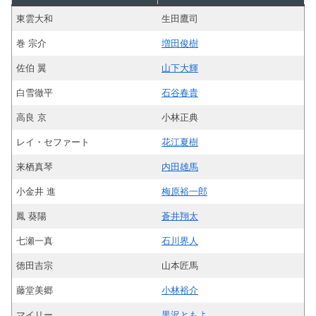
東雲大和
生田鷹司
巻 宗介
増田俊樹
佐伯 翼
山下大輝
白雪徹平
石谷春貴
高良 京
小林正典
レイ・セファート
花江夏樹
来栖真琴
内田雄馬
小金井 進
梅原裕一郎
鳳 葵陽
蒼井翔太
七瀬一真
石川界人
徳田吉宗
山本匠馬
藤堂美郷
小林裕介
マイリー
黒沢ともよ