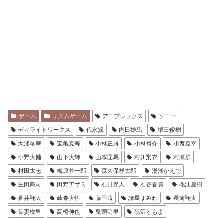
ゲーム
リズムゲーム
アニプレックス
ソニー
ディライトワークス
代永翼
内田雄馬
増田俊樹
大浦冬華
宝亀克寿
小林正典
小林裕介
小西克幸
小野大輔
山下大輝
山本匠馬
村川梨衣
村瀬歩
村田太志
梅原裕一郎
森久保祥太郎
湯浅かえで
生田鷹司
田野アサミ
石川界人
石谷春貴
花江夏樹
蒼井翔太
藤巻大悟
藤田茜
諸星すみれ
長南翔太
長妻樹里
高橋伸也
鬼頭明里
黒沢ともよ