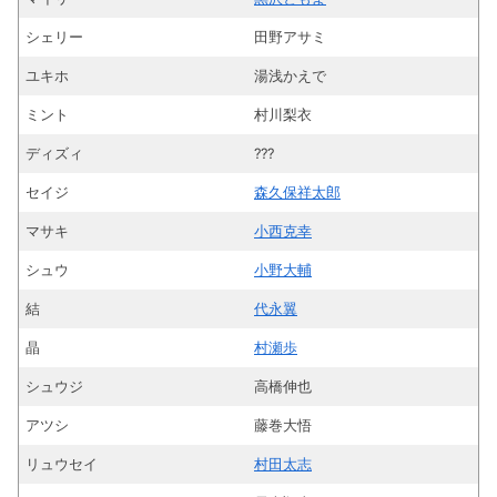
シェリー
田野アサミ
ユキホ
湯浅かえで
ミント
村川梨衣
ディズィ
???
セイジ
森久保祥太郎
マサキ
小西克幸
シュウ
小野大輔
結
代永翼
晶
村瀬歩
シュウジ
高橋伸也
アツシ
藤巻大悟
リュウセイ
村田太志