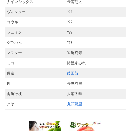
ナインシックス
長南翔太
ヴィクター
???
コウキ
???
シュイン
???
グラハム
???
マスター
宝亀克寿
ミコ
諸星すみれ
優奈
藤田茜
岬
長妻樹里
両角冴枝
大浦冬華
アヤ
鬼頭明里