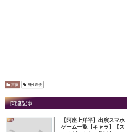
声優
男性声優
関連記事
【阿座上洋平】出演スマホ
声優
ゲーム一覧【キャラ】【ス