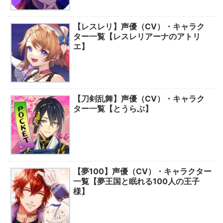
【レスレリ】声優（CV）・キャラク
ター一覧【レスレリアーナのアトリ
エ】
【刀剣乱舞】声優（CV）・キャラク
ター一覧【とうらぶ】
【夢100】声優（CV）・キャラクター
一覧【夢王国と眠れる100人の王子
様】