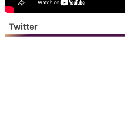
Twitter