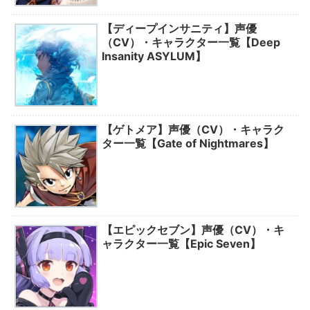
【ディープインサニティ】声優
（CV）・キャラクター一覧【Deep
Insanity ASYLUM】
【ゲトメア】声優（CV）・キャラク
ター一覧【Gate of Nightmares】
【エピックセブン】声優（CV）・キ
ャラクター一覧【Epic Seven】