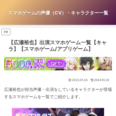
スマホゲームの声優（CV）・キャラクター一覧
PR
【広瀬裕也】出演スマホゲーム一覧【キャ
ラ】【スマホゲーム/アプリゲーム】
2023.01.24
2024.10.20
広瀬裕也が担当声優・出演をしているキャラクターが登場
するスマホゲームを一覧でご紹介します。