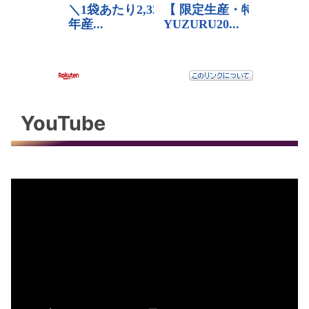
YouTube