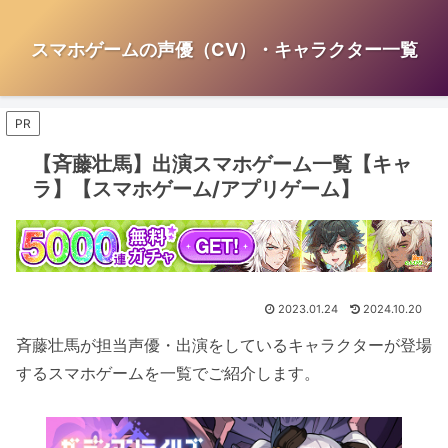
スマホゲームの声優（CV）・キャラクター一覧
PR
【斉藤壮馬】出演スマホゲーム一覧【キャ
ラ】【スマホゲーム/アプリゲーム】
2023.01.24
2024.10.20
斉藤壮馬が担当声優・出演をしているキャラクターが登場
するスマホゲームを一覧でご紹介します。