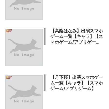
【高梨はなみ】出演スマホ
声優
ゲーム一覧【キャラ】【ス
マホゲーム/アプリゲー
ム】
【丹下桜】出演スマホゲー
声優
ム一覧【キャラ】【スマホ
ゲーム/アプリゲーム】