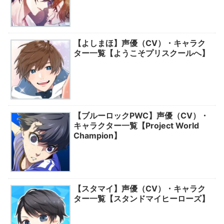
【よしまほ】声優（CV）・キャラク
ター一覧【ようこそプリスクールへ】
【ブルーロックPWC】声優（CV）・
キャラクター一覧【Project World
Champion】
【スタマイ】声優（CV）・キャラク
ター一覧【スタンドマイヒーローズ】