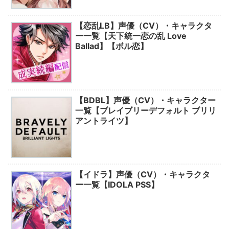
【恋乱LB】声優（CV）・キャラクタ
ー一覧【天下統一恋の乱 Love
Ballad】【ボル恋】
【BDBL】声優（CV）・キャラクター
一覧【ブレイブリーデフォルト ブリリ
アントライツ】
【イドラ】声優（CV）・キャラクタ
ー一覧【IDOLA PSS】