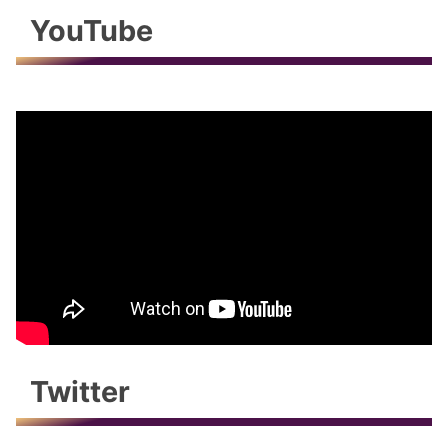
YouTube
Twitter