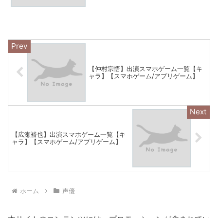
【仲村宗悟】出演スマホゲーム一覧【キ
ャラ】【スマホゲーム/アプリゲーム】
【広瀬裕也】出演スマホゲーム一覧【キ
ャラ】【スマホゲーム/アプリゲーム】
ホーム
声優