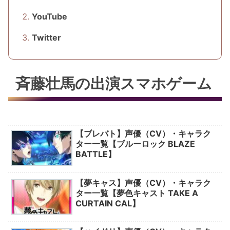
YouTube
Twitter
斉藤壮馬の出演スマホゲーム
【ブレバト】声優（CV）・キャラク
ター一覧【ブルーロック BLAZE
BATTLE】
【夢キャス】声優（CV）・キャラク
ター一覧【夢色キャスト TAKE A
CURTAIN CAL】