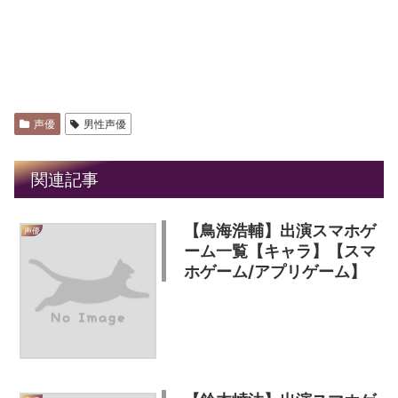
声優
男性声優
関連記事
【鳥海浩輔】出演スマホゲ
声優
ーム一覧【キャラ】【スマ
ホゲーム/アプリゲーム】