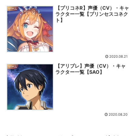
【プリコネR】声優（CV）・キャ
ゲーム
ラクター一覧【プリンセスコネク
ト】
2020.08.21
【アリブレ】声優（CV）・キャ
ゲーム
ラクター一覧【SAO】
2020.08.20