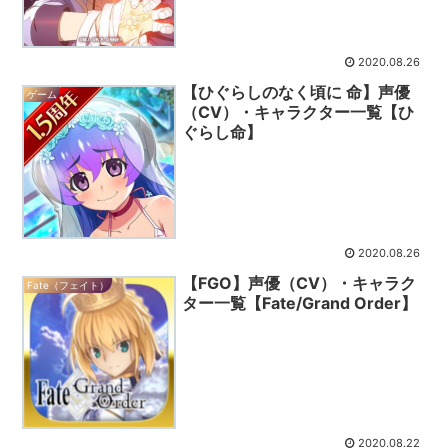
2020.08.26
【ひぐらしのなく頃に 命】声優
ゲーム
（CV）・キャラクター一覧【ひ
ぐらし命】
2020.08.26
【FGO】声優（CV）・キャラク
Fate（フェイト）
ター一覧【Fate/Grand Order】
2020.08.22