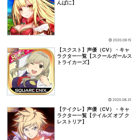
んぱに】
2020.09.15
【スクスト】声優（CV）・キャ
ゲーム
ラクター一覧【スクールガールス
トライカーズ】
2020.08.31
【テイクレ】声優（CV）・キャ
ゲーム
ラクター一覧【テイルズ オブ ク
レストリア】