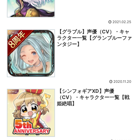
2021.02.25
【グラブル】声優（CV）・キャ
ゲーム
ラクター一覧【グランブルーファ
ンタジー】
2020.11.20
【シンフォギアXD】声優
ゲーム
（CV）・キャラクター一覧【戦
姫絶唱】