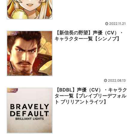
2022.11.21
【新信長の野望】声優（CV）・
ゲーム
キャラクター一覧【シンノブ】
2022.08.13
【BDBL】声優（CV）・キャラク
ゲーム
ター一覧【ブレイブリーデフォル
ト ブリリアントライツ】