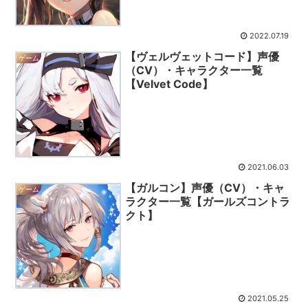
2022.07.19
【ヴェルヴェットコード】声優
ゲーム
（CV）・キャラクター一覧
【Velvet Code】
2021.06.03
【ガルコン】声優（CV）・キャ
ゲーム
ラクター一覧【ガールズコントラ
クト】
2021.05.25