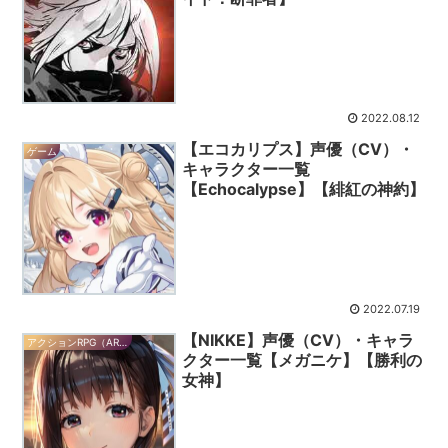
2022.08.12
【エコカリプス】声優（CV）・
ゲーム
キャラクター一覧
【Echocalypse】【緋紅の神約】
2022.07.19
【NIKKE】声優（CV）・キャラ
アクションRPG（ARPG）
クター一覧【メガニケ】【勝利の
女神】