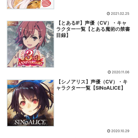
2021.02.25
【とあるIF】声優（CV）・キャ
ゲーム
ラクター一覧【とある魔術の禁書
目録】
2020.11.06
【シノアリス】声優（CV）・キ
ゲーム
ャラクター一覧【SINoALICE】
2020.10.29