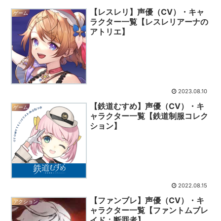
【レスレリ】声優（CV）・キャ
ゲーム
ラクター一覧【レスレリアーナの
アトリエ】
2023.08.10
【鉄道むすめ】声優（CV）・キ
ゲーム
ャラクター一覧【鉄道制服コレク
ション】
2022.08.15
【ファンブレ】声優（CV）・キ
アクション
ャラクター一覧【ファントムブレ
イド：断罪者】